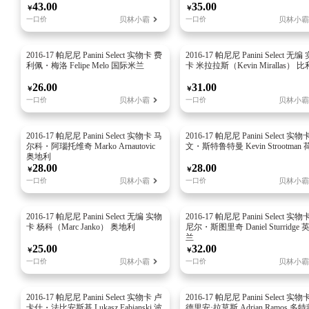
43.00
35.00
￥
￥
贝林小霸
贝林小霸
一口价
一口价
2016-17 帕尼尼 Panini Select 实物卡 费
2016-17 帕尼尼 Panini Select 无编
利佩・梅洛 Felipe Melo 国际米兰
卡 米拉拉斯（Kevin Mirallas） 
26.00
31.00
￥
￥
贝林小霸
贝林小霸
一口价
一口价
📷
📷
2016-17 帕尼尼 Panini Select 实物卡 马
2016-17 帕尼尼 Panini Select 实物
加载中...
加载中...
尔科・阿瑙托维奇 Marko Arnautovic
文・斯特鲁特曼 Kevin Strootman
奥地利
28.00
28.00
￥
￥
贝林小霸
贝林小霸
一口价
一口价
2016-17 帕尼尼 Panini Select 无编 实物
2016-17 帕尼尼 Panini Select 实物
卡 杨科（Marc Janko） 奥地利
尼尔・斯图里奇 Daniel Sturridge 
兰
25.00
32.00
￥
￥
贝林小霸
贝林小霸
一口价
一口价
2016-17 帕尼尼 Panini Select 实物卡 卢
2016-17 帕尼尼 Panini Select 实物
卡什・法比安斯基 Lukasz Fabianski 波
德里安·拉莫斯 Adrian Ramos 多