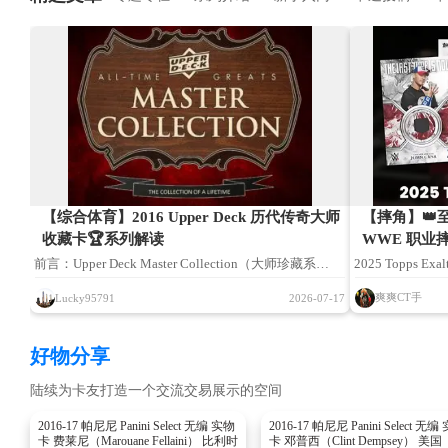
【综合体育】2016 Upper Deck 历代传奇大师
【摔角】👑至尊
收藏卡🏆系列解读
WWE 职业
前言：Upper Deck Master Collection（大师珍藏系
2025 Topps E
列），是 UD 阵营定位殿堂级顶配的高端收藏产品线。
售，本文依托 T
爽爽CT手
Lucky95791
2026-07-17
2016 All-Time Greats Master Collection【历代传奇大师
资料、同高端产
典藏】，打破球星卡与高端艺术收藏品之间的边界。该
疏漏不足之处，
好物分享
系列摒弃传统卡包零售模式，以成套藏品封装于手工实
陆续为卡友打造一个交流交易展示的空间
木典藏木箱定向发售，面向全球顶级藏家打造，集结跨
项目划时代体坛巨星，堪称 Upper Deck 发展史上工艺
2016-17 帕尼尼 Panini Select 无编 实物
2016-17 帕尼尼 Panini Select 无编
卡 费莱尼（Marouane Fellaini） 比利时
卡 邓普西（Clint Dempsey） 美国
与规格最为奢华的成套球星卡代表作之一。