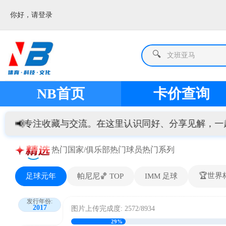
你好，请登录
🔍
文班亚马
NB首页
卡价查询
📢
 ✨ 专注收藏与交流。在这里认识同好、分享见解，一起把球星
热门国家/俱乐部
热门球员
热门系列
🏆世界
足球元年
帕尼尼🏀 TOP
IMM 足球
发行年份:
2017
图片上传完成度: 2572/8934
29%