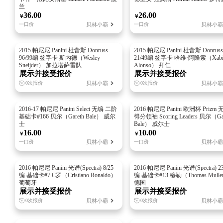
兰
36.00
26.00
￥
￥
贝林小霸
贝林小霸
一口价
一口价
2015 帕尼尼 Panini 杜蕾斯 Donruss
2015 帕尼尼 Panini 杜蕾斯 Donruss
96/99编 签字卡 斯内德（Wesley
21/49编 签字卡 哈维·阿隆索（Xab
Sneijder） 加拉塔萨雷队
Alonso） 拜仁
展示并接受报价
展示并接受报价
贝林小霸
贝林小霸
0次报价
0次报价
📷
2016-17 帕尼尼 Panini Select 无编 二阶
2016 帕尼尼 Panini 欧洲杯 Prizm
加载中...
基础卡#166 贝尔（Gareth Bale） 威尔
得分领袖 Scoring Leaders 贝尔（Ga
士
Bale） 威尔士
16.00
10.00
￥
￥
贝林小霸
贝林小霸
一口价
一口价
2016 帕尼尼 Panini 光谱(Spectra) 8/25
2016 帕尼尼 Panini 光谱(Spectra) 23
编 基础卡#7 C罗（Cristiano Ronaldo）
编 基础卡#13 穆勒（Thomas Mulle
葡萄牙
德国
展示并接受报价
展示并接受报价
贝林小霸
贝林小霸
0次报价
0次报价