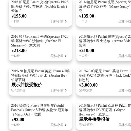
2016 帕尼尼 Panini 光谱(Spectra) 19/25
2016 帕尼尼 Panini 光谱(Spectra) 5/
编 基础卡#16 布拉迪（Robbie Brady）
编 基础卡#65 苏奇（Marek Suchy
爱尔兰
克
195.00
135.00
￥
￥
贝林小霸
贝林小霸
一口价
一口价
2016 帕尼尼 Panini 光谱(Spectra) 17/25
2016 帕尼尼 Panini 光谱(Spectra) 25
编 基础卡#40 沙拉维（Stephan El
编 基础卡#15 比达尔（Arturo Vida
Shaarawy） 意大利
智利
213.00
210.00
￥
￥
贝林小霸
贝林小霸
一口价
一口价
📷
2019-20 帕尼尼 Panini 英超 Prizm 4/5编
2019-20 帕尼尼 Panini 英超 Prizm 
加载中...
特别版基础卡#145 伊比（Jordan Ibe）
基础卡#244 杰克·库克（Jack Cor
伯恩茅斯
伯恩利
展示并接受报价
3,000.00
￥
贝林小霸
贝林小霸
0次报价
0次议价
📷
2016 福特拉 Futera 世界明星(World
2016 帕尼尼 Panini 欧洲杯 Prizm 8/
加载中...
Football) Unique 5/59编 实物卡 厄齐尔
编 基础卡#123 亨尼西（Wayne
（Mesut Ozil） 德国
Hennessey） 威尔士
93.00
展示并接受报价
￥
贝林小霸
贝林小霸
一口价
0次报价