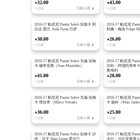
32.00
43.00
￥
￥
贝林小霸
一口价
一口价
2016-17 帕尼尼 Panini Select 实物卡 阿
2016-17 帕尼尼 Pani
尔达·图兰 Arda Turan 巴萨
利佩・梅洛 Felipe 
30.00
26.00
￥
￥
贝林小霸
一口价
一口价
2016-17 帕尼尼 Panini Select 无编 实物
2016-17 帕尼尼 Pani
卡 穆蒂尼奥（Joao Moutinho）
尔科・阿瑙托维奇 Marko
奥地利
41.00
28.00
￥
￥
贝林小霸
一口价
一口价
2016-17 帕尼尼 Panini Select 无编 实物
2016-17 帕尼尼 Pani
卡 维拉蒂（Marco Verratti）
卡 杨科（Marc Jan
36.00
25.00
￥
￥
贝林小霸
一口价
一口价
2016-17 帕尼尼 Panini Select 实物卡 沙
2016-17 帕尼尼 Pani
伊・吉文 Shay Given 爱尔兰
卡什・法比安斯基 Lukas