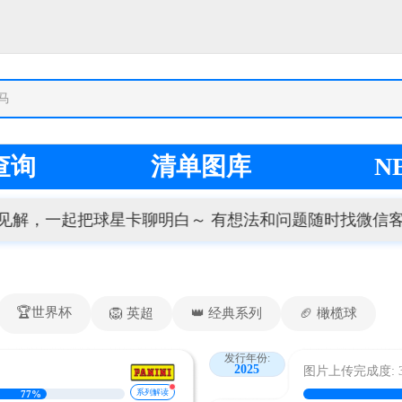
查询
清单图库
N
起把球星卡聊明白～ 有想法和问题随时找微信客服：19959
🏆世界杯
🦁 英超
👑 经典系列
🏈 橄榄球
发行年份:
2025
图片上传完成度: 33
系列解读
77%