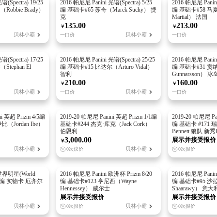
(Spectra) 19/25
2016 帕尼尼 Panini 光谱(Spectra) 5/25
2016 帕尼尼 Panini
obbie Brady）
编 基础卡#65 苏奇（Marek Suchy） 捷
编 基础卡#58 马夏
克
Martial） 法国
135.00
213.00
￥
￥
贝林小霸
贝林小霸
一口价
一口价
(Spectra) 17/25
2016 帕尼尼 Panini 光谱(Spectra) 25/25
2016 帕尼尼 Panini
tephan El
编 基础卡#15 比达尔（Arturo Vidal）
编 基础卡#31 贡
智利
Gunnarsson） 冰
210.00
160.00
￥
￥
贝林小霸
贝林小霸
一口价
一口价
i 英超 Prizm 4/5编
2019-20 帕尼尼 Panini 英超 Prizm 1/1编
2019-20 帕尼尼 Pan
（Jordan Ibe）
基础卡#244 杰克·库克（Jack Cork）
编 基础卡 #171 
伯恩利
Bennett 狼队 新秀
3,000.00
展示并接受报价
￥
贝林小霸
贝林小霸
0次议价
0次报价
 世界明星(World
2016 帕尼尼 Panini 欧洲杯 Prizm 8/20
2016 帕尼尼 Panin
 5/59编 实物卡 厄齐尔
编 基础卡#123 亨尼西（Wayne
编 基础卡#95 沙拉维
Hennessey） 威尔士
Shaarawy） 意大
展示并接受报价
展示并接受报价
贝林小霸
贝林小霸
0次报价
0次报价