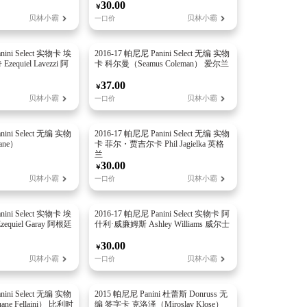
长期升值两大收藏赛道，也是
30.00
￥
贝林小霸
贝林小霸
一口价
量最高的基础主线产品。
nini Select 实物卡 埃
2016-17 帕尼尼 Panini Select 无编 实物
uiel Lavezzi 阿
卡 科尔曼（Seamus Coleman） 爱尔兰
37.00
￥
贝林小霸
贝林小霸
一口价
nini Select 无编 实物
2016-17 帕尼尼 Panini Select 无编 实物
ane）
卡 菲尔・贾吉尔卡 Phil Jagielka 英格
兰
30.00
￥
贝林小霸
贝林小霸
一口价
nini Select 实物卡 埃
2016-17 帕尼尼 Panini Select 实物卡 阿
uiel Garay 阿根廷
什利·威廉姆斯 Ashley Williams 威尔士
30.00
￥
贝林小霸
贝林小霸
一口价
nini Select 无编 实物
2015 帕尼尼 Panini 杜蕾斯 Donruss 无
e Fellaini） 比利时
编 签字卡 克洛泽（Miroslav Klose）