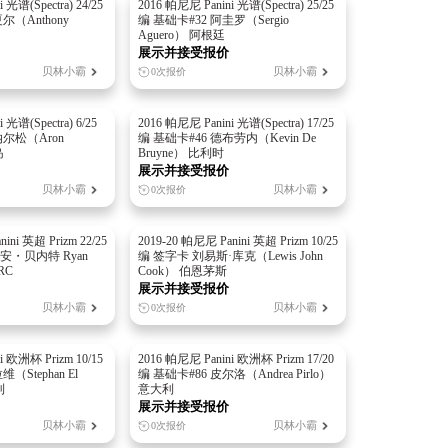
 光谱(Spectra) 24/25
2016 帕尼尼 Panini 光谱(Spectra) 25/25
尔（Anthony
编 基础卡#32 阿圭罗（Sergio
Aguero） 阿根廷
展示并接受报价
贝林小霸
贝林小霸
0次报价
 光谱(Spectra) 6/25
2016 帕尼尼 Panini 光谱(Spectra) 17/25
纳尔松（Aron
编 基础卡#46 德布劳内（Kevin De
岛
Bruyne） 比利时
展示并接受报价
贝林小霸
贝林小霸
0次报价
ini 英超 Prizm 22/25
2019-20 帕尼尼 Panini 英超 Prizm 10/25
瑞安・贝内特 Ryan
编 签字卡 刘易斯·库克（Lewis John
RC
Cook） 伯恩茅斯
展示并接受报价
贝林小霸
贝林小霸
0次报价
i 欧洲杯 Prizm 10/15
2016 帕尼尼 Panini 欧洲杯 Prizm 17/20
（Stephan El
编 基础卡#86 皮尔洛（Andrea Pirlo）
利
意大利
展示并接受报价
贝林小霸
贝林小霸
0次报价