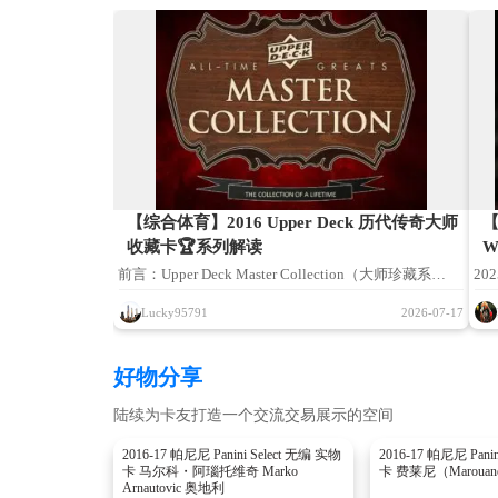
【综合体育】2016 Upper Deck 历代传奇大师
【
收藏卡🏆系列解读
W
前言：Upper Deck Master Collection（大师珍藏系
202
列），是 UD 阵营定位殿堂级顶配的高端收藏产品线。
售，
Lucky95791
2026-07-17
2016 All-Time Greats Master Collection【历代传奇大师
资
典藏】，打破球星卡与高端艺术收藏品之间的边界。该
疏
好物分享
系列摒弃传统卡包零售模式，以成套藏品封装于手工实
陆续为卡友打造一个交流交易展示的空间
木典藏木箱定向发售，面向全球顶级藏家打造，集结跨
项目划时代体坛巨星，堪称 Upper Deck 发展史上工艺
2016-17 帕尼尼 Panini Select 无编 实物
2016-17 帕尼尼 Pani
卡 马尔科・阿瑙托维奇 Marko
卡 费莱尼（Marouane
与规格最为奢华的成套球星卡代表作之一。
Arnautovic 奥地利