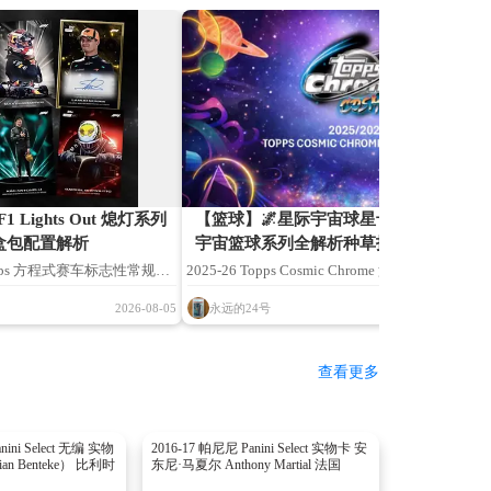
F1 Lights Out 熄灯系列
【篮球】🌌星际宇宙球星卡｜2025-26 Top
盒包配置解析
宇宙篮球系列全解析种草指南🌱
Topps 方程式赛车标志性常规产
2025-26 Topps Cosmic Chrome 篮球球星卡系
取自 F1 发车五盏红灯熄灭、比赛正
式发售，本文内容基于 Topps 官方公开资料、
永远的24号
2026-08-05
2026
，赛道氛围感极强。本款
平台信息、历年同产品线发售经验综合整理分析
度迭代，定位大众入门级 F1 收
若存在疏漏欢迎各位藏友补充指正，共同完善收
查看更多
富主题特卡与完整新秀矩阵，
资料。
年方程式专项藏家；区别高端
，本系列不设置高额门槛，同
nini Select 无编 实物
2016-17 帕尼尼 Panini Select 实物卡 安
an Benteke） 比利时
东尼·马夏尔 Anthony Martial 法国
/F3 潜力青年车手、传奇名宿签