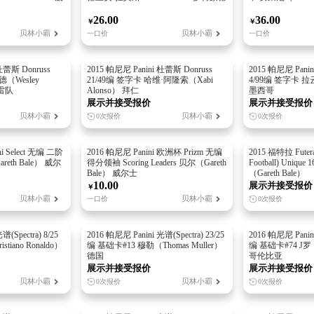
26.00
36.00
￥
￥
贝林小霸
贝林小霸
一口价
一口价
杜蕾斯 Donruss
2015 帕尼尼 Panini 杜蕾斯 Donruss
2015 帕尼尼 Panin
德（Wesley
21/49编 签字卡 哈维·阿隆索（Xabi
4/99编 签字卡 拉云
萨雷队
Alonso） 拜仁
墨西哥
展示并接受报价
展示并接受报价
贝林小霸
贝林小霸
0次报价
0次报价
ni Select 无编 二阶
2016 帕尼尼 Panini 欧洲杯 Prizm 无编
2015 福特拉 Fute
eth Bale） 威尔
得分领袖 Scoring Leaders 贝尔（Gareth
Football) Uniq
Bale） 威尔士
（Gareth Bale）
10.00
展示并接受报价
￥
贝林小霸
贝林小霸
一口价
0次报价
(Spectra) 8/25
2016 帕尼尼 Panini 光谱(Spectra) 23/25
2016 帕尼尼 Panini
tiano Ronaldo）
编 基础卡#13 穆勒（Thomas Muller）
编 基础卡#74 J罗（J
德国
哥伦比亚
展示并接受报价
展示并接受报价
贝林小霸
贝林小霸
0次报价
0次报价