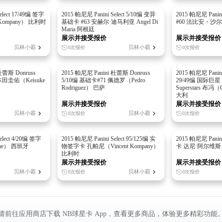
elect 17/49编 签字
2015 帕尼尼 Panini Select 5/10编 变异
2015 帕尼尼 Panin
 Kompany） 比利时
基础卡 #63 安赫尔·迪马利亚 Angel Di
#60 法比安・沙尔 Fa
Maria 阿根廷
展示并接受报价
展示并接受报价
贝林小霸
贝林小霸
0次报价
0次报价
杜蕾斯 Donruss
2015 帕尼尼 Panini 杜蕾斯 Donruss
2015 帕尼尼 Panin
本田圭佑（Keisuke
5/10编 基础卡#71 佩德罗（Pedro
29/49编 国际巨星 Int
Rodriguez） 巴萨
Superstars 布冯（G
大利
展示并接受报价
展示并接受报价
贝林小霸
贝林小霸
0次报价
0次报价
elect 4/20编 签字
2015 帕尼尼 Panini Select 95/125编 实
2015 帕尼尼 Panini
que） 西班牙
物签字卡 孔帕尼（Vincent Kompany）
卡 达尼·阿尔维斯（D
比利时
展示并接受报价
展示并接受报价
贝林小霸
贝林小霸
0次报价
0次报价
请前往应用商店下载 NB球星卡 App，查看更多商品，体验更多精彩功能