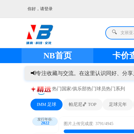
你好，请登录
🔍
梅西
NB首页
卡价
📢
 球星卡 ✨ 专注收藏与交流。在这里认识同好、分享见解，一
热门国家/俱乐部
热门球员
热门系列
IMM 足球
帕尼尼🏀 TOP
足球元年
发行年份:
2022
图片上传完成度: 3791/4945