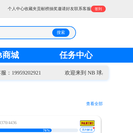
个人中心
收藏夹
贡献榜
抽奖
邀请好友
联系客服
签到
搜索
B商城
任务中心
202921
欢迎来到 NB 球星卡 ✨ 专注收藏
查看全部
70/4436
系列解读
76%