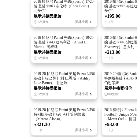
2016 帕尼尼 Panini 光谱(Spectra) 17/25
2016 帕尼尼 Panini 光谱
编 基础卡#63 布伦特（Chris Brunt）
编 基础卡#16 布拉迪（R
北爱尔兰
爱尔兰
195.00
展示并接受报价
￥
贝林小霸
0次报价
一口价
2016 帕尼尼 Panini 光谱(Spectra) 19/25
2016 帕尼尼 Panini 光谱
编 基础卡#43 迪马利亚（Angel Di
编 基础卡#40 沙拉维（S
Maria） 阿根廷
Shaarawy） 意大利
213.00
展示并接受报价
￥
贝林小霸
0次报价
一口价
2019-20 帕尼尼 Panini 英超 Prizm 4/5编
2019-20 帕尼尼 Panin
基础卡#252 阿什利·巴恩斯（Ashley
特别版基础卡#145 伊比
Luke Barnes） 伯恩利
伯恩茅斯
展示并接受报价
展示并接受报价
贝林小霸
0次报价
0次报价
2019-20 帕尼尼 Panini 英超 Prizm 2/5编
2016 福特拉 Futera
特别版基础卡#20 马科斯·阿隆索
Football) Unique
（Marcos Alonso）
（Mesut Ozil） 德国
821.30
93.00
￥
￥
贝林小霸
一口价
一口价