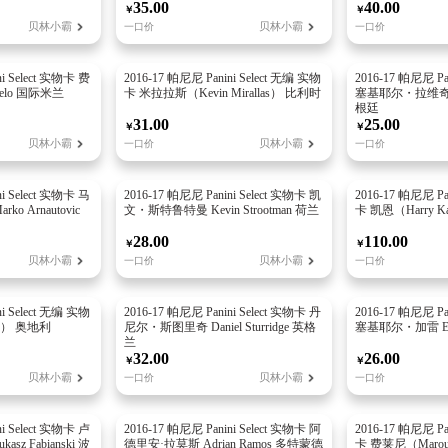
35.00
字，打通现役热度与新秀
40.00
￥
￥
贝林小霸
贝林小霸
一口价
一口价
每年 F1 收藏市场流通
ni Select 实物卡 费
2016-17 帕尼尼 Panini Select 无编 实物
2016-17 帕尼尼 Pa
Melo 国际米兰
卡 米拉拉斯（Kevin Mirallas） 比利时
塞基耶尔・拉维奇 Ezeq
根廷
31.00
25.00
￥
￥
贝林小霸
贝林小霸
一口价
一口价
ni Select 实物卡 马
2016-17 帕尼尼 Panini Select 实物卡 凯
2016-17 帕尼尼 Pa
 Arnautovic
文・斯特鲁特曼 Kevin Strootman 荷兰
卡 凯恩（Harry K
28.00
110.00
￥
￥
贝林小霸
贝林小霸
一口价
一口价
ni Select 无编 实物
2016-17 帕尼尼 Panini Select 实物卡 丹
2016-17 帕尼尼 Pa
ko） 奥地利
尼尔・斯图里奇 Daniel Sturridge 英格
塞基耶尔・加雷 Ezeq
兰
32.00
26.00
￥
￥
贝林小霸
贝林小霸
一口价
一口价
ni Select 实物卡 卢
2016-17 帕尼尼 Panini Select 实物卡 阿
2016-17 帕尼尼 Pa
z Fabianski 波
德里安·拉莫斯 Adrian Ramos 多特蒙德
卡 费莱尼（Marouan