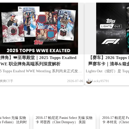
摔角】👑至尊殿堂｜2025 Topps Exalted
【赛车】2026 Topps 
WE 职业摔角高端系列深度解析
🏁赛车卡｜清单&箱
5 Topps Exalted WWE Wrestling 系列尚未正式发
Lights Out（熄灯）是 
本文依托 Topps 官方披露资讯、WWE 球星卡行业
品线，“Lights Out” 
爽爽CT手
2026-07-06
Lucky95791
料、同高端产品线历年产品经验综合整理分析。如有
式开跑的经典赛场名场面
漏不足之处，欢迎各位藏友补充完善。
2026 版为该系列全新年
藏盒，主打亲民定价、丰
兼顾普通拆卡爱好者与青
限量蓝宝石、旗舰赛车盒
ni Select 无编 实物
2016-17 帕尼尼 Panini Select 无编 实物
2016-17 帕尼尼 Pa
 Fellaini） 比利时
卡 邓普西（Clint Dempsey） 美国
卡 本特克（Christi
步覆盖现役 F1 车手、F2