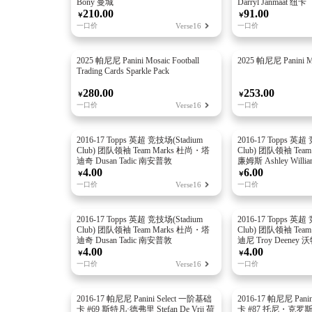
Bony 曼城
Darryl Janmaat 纽卡
210.00
91.00
￥
￥
一口价
Verse16
一口价
2025 帕尼尼 Panini Mosaic Football
2025 帕尼尼 Panini Mo
Trading Cards Sparkle Pack
280.00
253.00
￥
￥
一口价
Verse16
一口价
2016-17 Topps 英超 竞技场(Stadium
2016-17 Topps 英超
Club) 团队领袖 Team Marks 杜尚・塔
Club) 团队领袖 Tea
迪奇 Dusan Tadic 南安普敦
廉姆斯 Ashley Will
4.00
6.00
￥
￥
一口价
Verse16
一口价
2016-17 Topps 英超 竞技场(Stadium
2016-17 Topps 英超
Club) 团队领袖 Team Marks 杜尚・塔
Club) 团队领袖 Tea
迪奇 Dusan Tadic 南安普敦
迪尼 Troy Deeney
4.00
4.00
￥
￥
一口价
Verse16
一口价
2016-17 帕尼尼 Panini Select 一阶基础
2016-17 帕尼尼 Pani
卡 #69 斯特凡·德弗里 Stefan De Vrij 荷
卡 #87 托尼・克罗斯 T