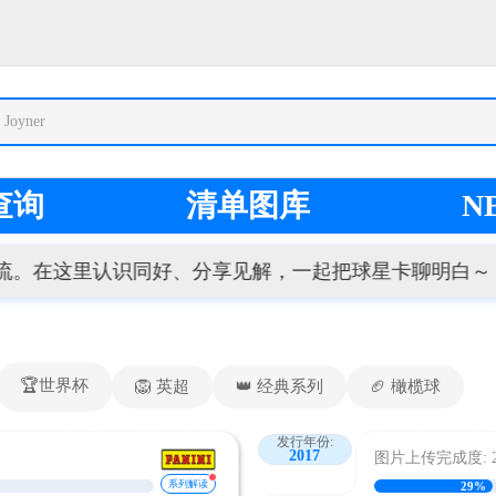
 Joyner
查询
清单图库
N
在这里认识同好、分享见解，一起把球星卡聊明白～ 有想法和问
🏆世界杯
🦁 英超
👑 经典系列
🏈 橄榄球
发行年份:
2017
图片上传完成度: 25
系列解读
29%