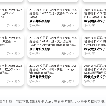
i 英超 Prizm 20/25
2019-20 帕尼尼 Panini 英超 Prizm 12/25
2019-20 帕尼尼 Pan
・达菲 Mark
编 基础卡 #277 蒂姆・克鲁尔 Tim Krul
编 基础卡 #288 
新秀RC
诺维奇
Pukki 诺维奇 新
展示并接受报价
展示并接受报价
贝林小霸
贝林小霸
0次报价
0次报价
i 英超 Prizm 1/25
2019-20 帕尼尼 Panini 英超 Prizm 15/25
2019-20 帕尼尼 Pan
・弗里曼 Kieron
编 基础卡 #300 大卫・麦戈德里克
编 基础卡 #292 
 新秀RC
David McGoldrick 谢菲尔德联 新秀RC
Stevens 谢菲尔
展示并接受报价
展示并接受报价
贝林小霸
贝林小霸
0次报价
0次报价
i 英超 Prizm 25/25
2019-20 帕尼尼 Panini 英超 Prizm 19/25
2019-20 帕尼尼 Pan
斯・巴沙姆 Chris
编 基础卡 #291 约翰・伊根 John Egan
编 基础卡 #276 乔
 新秀RC
谢菲尔德联 新秀RC
Kodjia 阿斯顿维
展示并接受报价
展示并接受报价
贝林小霸
贝林小霸
0次报价
0次报价
请前往应用商店下载 NB球星卡 App，查看更多商品，体验更多精彩功能