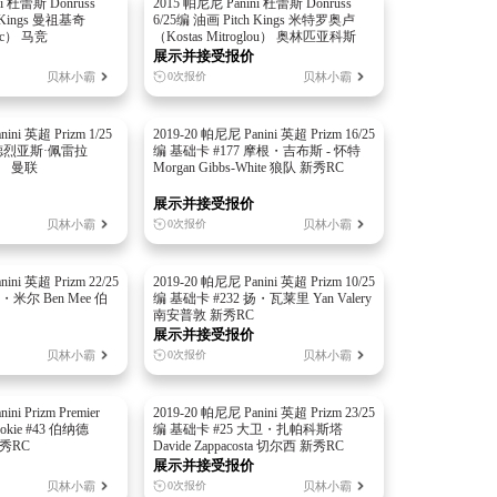
i 杜蕾斯 Donruss
2015 帕尼尼 Panini 杜蕾斯 Donruss
h Kings 曼祖基奇
6/25编 油画 Pitch Kings 米特罗奥卢
kic） 马竞
（Kostas Mitroglou） 奥林匹亚科斯
展示并接受报价
贝林小霸
贝林小霸
0次报价
ini 英超 Prizm 1/25
2019-20 帕尼尼 Panini 英超 Prizm 16/25
安德烈亚斯·佩雷拉
编 基础卡 #177 摩根・吉布斯 - 怀特
ra） 曼联
Morgan Gibbs-White 狼队 新秀RC
展示并接受报价
贝林小霸
贝林小霸
0次报价
ini 英超 Prizm 22/25
2019-20 帕尼尼 Panini 英超 Prizm 10/25
・米尔 Ben Mee 伯
编 基础卡 #232 扬・瓦莱里 Yan Valery
南安普敦 新秀RC
展示并接受报价
贝林小霸
贝林小霸
0次报价
ni Prizm Premier
2019-20 帕尼尼 Panini 英超 Prizm 23/25
ookie #43 伯纳德
编 基础卡 #25 大卫・扎帕科斯塔
新秀RC
Davide Zappacosta 切尔西 新秀RC
展示并接受报价
贝林小霸
贝林小霸
0次报价