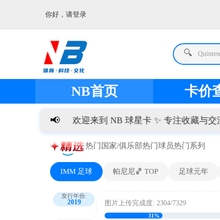
你好，请登录
🔍
Quinten
NB首页
卡价
📢
欢迎来到 NB 球星卡 ✨ 专注收藏与交流。
热门国家/俱乐部
热门球员
热门系列
IMM 足球
帕尼尼🏀 TOP
足球元年
发行年份:
2019
图片上传完成度: 2304/7329
31%