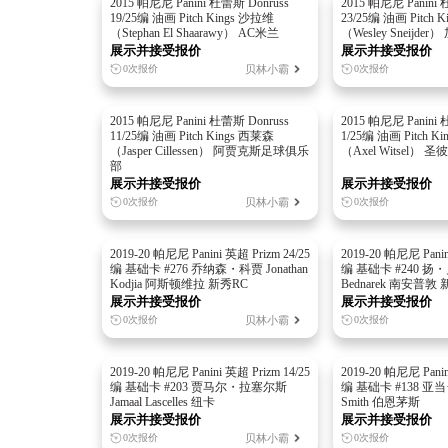
2015 帕尼尼 Panini 杜蕾斯 Donruss
2015 帕尼尼 Panini 
19/25编 油画 Pitch Kings 沙拉维
23/25编 油画 Pitch 
（Stephan El Shaarawy） AC米兰
（Wesley Sneijd
展示并接受报价
展示并接受报价
贝林小霸
0次报价
0次报价
2015 帕尼尼 Panini 杜蕾斯 Donruss
2015 帕尼尼 Panini 
11/25编 油画 Pitch Kings 西莱森
1/25编 油画 Pitch 
（Jasper Cillessen） 阿贾克斯足球俱乐
（Axel Witsel）
部
展示并接受报价
展示并接受报价
贝林小霸
0次报价
0次报价
2019-20 帕尼尼 Panini 英超 Prizm 24/25
2019-20 帕尼尼 Panin
编 基础卡 #276 乔纳森・科贾 Jonathan
编 基础卡 #240 扬
Kodjia 阿斯顿维拉 新秀RC
Bednarek 南安普敦
展示并接受报价
展示并接受报价
贝林小霸
0次报价
0次报价
2019-20 帕尼尼 Panini 英超 Prizm 14/25
2019-20 帕尼尼 Panin
编 基础卡 #203 贾马尔・拉塞尔斯
编 基础卡 #138 亚当
Jamaal Lascelles 纽卡
Smith 伯恩茅斯
展示并接受报价
展示并接受报价
贝林小霸
0次报价
0次报价