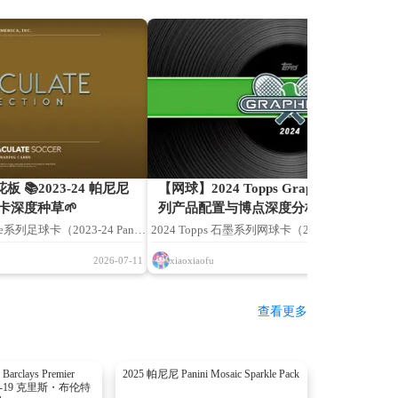
 📚2023-24 帕尼尼
【网球】2024 Topps Graphite ⚫石墨
球卡深度种草🌱
列产品配置与博点深度分析
ate系列足球卡（2023-24 Panini
2024 Topps 石墨系列网球卡（2024 Topps Graphit
rds）基于 Panini 官方公开发售资
Tennis Cards）2024 Topps Graphite Tennis Car
2026-07-11
xiaoxiaofu
2026
行整理分析，所有盒卡配置、
正式发售，本文内容基于 Topps 官方资料、各
员收录名单仅作收藏参考。产
机构、藏友社群交流以及历年 Chrome 产品线经
查看更多
卡种配置品牌方存在临时调整
分析整理。如有疏漏不足之处，敬请谅解；也欢
发售实物为准。本文仅用于卡
网球卡藏友提供信息，共同完善。
普研究，不构成任何投资建议
 Barclays Premier
2025 帕尼尼 Panini Mosaic Sparkle Pack
 #BB-19 克里斯・布伦特