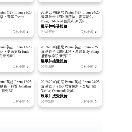
ini 英超 Prizm 21/25
2019-20 帕尼尼 Panini 英超 Prizm 24/25
泰穆・普基 Teemu
编 基础卡 #250 德怀特・麦克尼尔
秀RC
Dwight McNeil 伯恩利 新秀RC
展示并接受报价
贝林小霸
贝林小霸
0次报价
ini 英超 Prizm 13/25
2019-20 帕尼尼 Panini 英超 Prizm 2/25
恩达・史蒂文斯 Enda
编 基础卡 #299 比利・夏普 Billy Sharp
德联 新秀RC
谢菲尔德联 新秀RC
展示并接受报价
贝林小霸
贝林小霸
0次报价
ini 英超 Prizm 12/25
2019-20 帕尼尼 Panini 英超 Prizm 24/25
纳森・科贾 Jonathan
编 基础卡 #155 尼古拉斯・奥塔门迪
拉 新秀RC
Nicolas Otamendi 曼城
展示并接受报价
贝林小霸
贝林小霸
0次报价
。