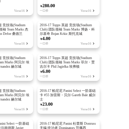
朗
280.00
￥
Verse16
一口价
Verse16
英超 竞技场(Stadium
2016-17 Topps 英超 竞技场(Stadium
领袖 Team Marks 杰
Club) 团队领袖 Team Marks 博扬・科
n Defoe 桑德兰
尔基奇 Bojan Krkic 斯托克城
4.00
￥
Verse16
一口价
Verse16
英超 竞技场(Stadium
2016-17 Topps 英超 竞技场(Stadium
eam Marks 阿贝尔·埃
Club) 团队领袖 Team Marks 菲尔・贾
rnandez 赫尔城
吉尔卡 Phil Jagielka 埃弗顿
6.00
￥
Verse16
一口价
Verse16
英超 竞技场(Stadium
2016-17 帕尼尼 Panini Select 一阶基础
eam Marks 阿贝尔·埃
卡 #55 加雷斯・贝尔 Gareth Bale 威尔
rnandez 赫尔城
士
23.00
￥
Verse16
一口价
Verse16
nini Select 一阶基础
2016-17 帕尼尼 Panini 杜蕾斯 Donruss
尔南德斯 Javier
无编 统治者 Dominators 范佩西