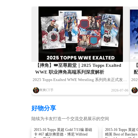
【摔角】👑至尊殿堂｜2025 Topps Exalted
【
WWE 职业摔角高端系列深度解析
2025 Topps Exalted WWE Wrestling 系列尚未正式发
20
售，本文依托 Topps 官方披露资讯、WWE 球星卡行业
售
爽爽CT手
2026-07-06
资料、同高端产品线历年产品经验综合整理分析。如有
社群
疏漏不足之处，欢迎各位藏友补充完善。
若
好物分享
共
陆续为卡友打造一个交流交易展示的空间
2015-16 Topps 英超 Gold 7/11编 基础
2015-16 Topps 英超 
卡 #67 威尔弗里德・博尼 Wilfried
精英 Best of Barc