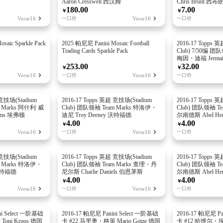
Aaron Cresswell 西汉姆
Chris Brunt 西布
180.00
7.00
￥
￥
Verse16
一口价
Verse16
一口价
saic Sparkle Pack
2025 帕尼尼 Panini Mosaic Football
2016-17 Topps 
Trading Cards Sparkle Pack
Club) 7/50编 团队
梅因・迪福 Jermai
253.00
32.00
￥
￥
Verse16
一口价
Verse16
一口价
 竞技场(Stadium
2016-17 Topps 英超 竞技场(Stadium
2016-17 Topps 
m Marks 阿什利·威
Club) 团队领袖 Team Marks 特洛伊・
Club) 团队领袖 T
iams 埃弗顿
迪尼 Troy Deeney 沃特福德
尔南德斯 Abel He
4.00
4.00
￥
￥
Verse16
一口价
Verse16
一口价
 竞技场(Stadium
2016-17 Topps 英超 竞技场(Stadium
2016-17 Topps 
m Marks 特洛伊・
Club) 团队领袖 Team Marks 查理・丹
Club) 团队领袖 T
 沃特福德
尼尔斯 Charlie Daniels 伯恩茅斯
尔南德斯 Abel He
4.00
4.00
￥
￥
Verse16
一口价
Verse16
一口价
ni Select 一阶基础
2016-17 帕尼尼 Panini Select 一阶基础
2016-17 帕尼尼 Pa
oni Kroos 德国
卡 #22 马里奥・格策 Mario Gotze 德国
卡 #12 哈维尔・埃