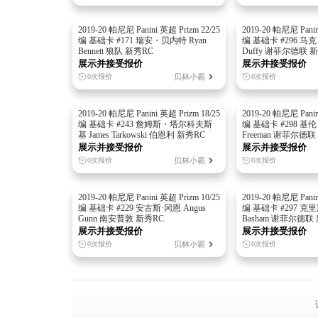
2019-20 帕尼尼 Panini 英超 Prizm 22/25
2019-20 帕尼尼 Panin
编 基础卡 #171 瑞安・贝内特 Ryan
编 基础卡 #296 马克
Bennett 狼队 新秀RC
Duffy 谢菲尔德联 
展示并接受报价
展示并接受报价
贝林小霸
0次报价
0次报价
2019-20 帕尼尼 Panini 英超 Prizm 18/25
2019-20 帕尼尼 Panin
编 基础卡 #243 詹姆斯・塔尔科夫斯
编 基础卡 #298 基伦
基 James Tarkowski 伯恩利 新秀RC
Freeman 谢菲尔德联
展示并接受报价
展示并接受报价
贝林小霸
0次报价
0次报价
2019-20 帕尼尼 Panini 英超 Prizm 10/25
2019-20 帕尼尼 Panin
编 基础卡 #229 安古斯·冈恩 Angus
编 基础卡 #297 克里
Gunn 南安普敦 新秀RC
Basham 谢菲尔德联
展示并接受报价
展示并接受报价
贝林小霸
0次报价
0次报价