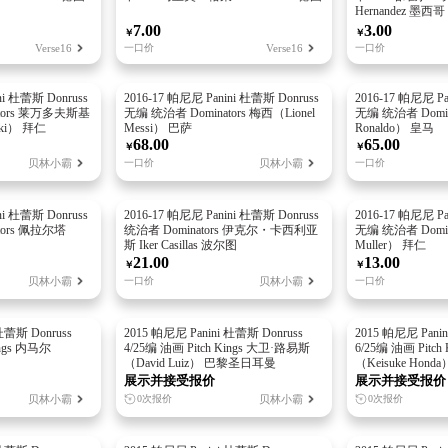
Hernandez 墨西哥
7.00
3.00
￥
￥
Verse16
一口价
Verse16
一口价
ni 杜蕾斯 Donruss
2016-17 帕尼尼 Panini 杜蕾斯 Donruss
2016-17 帕尼尼 Pa
tors 莱万多夫斯基
无编 统治者 Dominators 梅西（Lionel
无编 统治者 Domina
ski） 拜仁
Messi） 巴萨
Ronaldo） 皇马
68.00
65.00
￥
￥
贝林小霸
贝林小霸
一口价
一口价
ni 杜蕾斯 Donruss
2016-17 帕尼尼 Panini 杜蕾斯 Donruss
2016-17 帕尼尼 Pa
tors 佩拉尔塔
统治者 Dominators 伊克尔・卡西利亚
无编 统治者 Domin
斯 Iker Casillas 波尔图
Muller） 拜仁
21.00
13.00
￥
￥
贝林小霸
贝林小霸
一口价
一口价
杜蕾斯 Donruss
2015 帕尼尼 Panini 杜蕾斯 Donruss
2015 帕尼尼 Panin
ings 内马尔
4/25编 油画 Pitch Kings 大卫·路易斯
6/25编 油画 Pitc
（David Luiz） 巴黎圣日耳曼
（Keisuke Hond
展示并接受报价
展示并接受报价
贝林小霸
贝林小霸
0次报价
0次报价