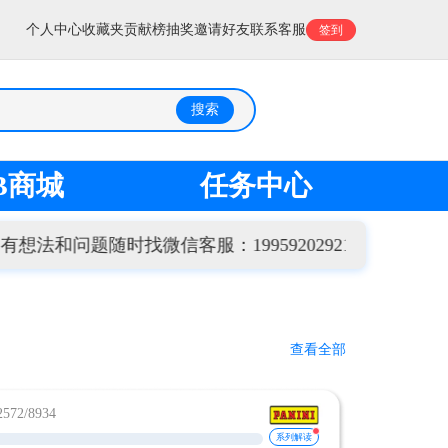
个人中心
收藏夹
贡献榜
抽奖
邀请好友
联系客服
签到
搜索
B商城
任务中心
题随时找微信客服：19959202921
欢迎来到
查看全部
72/8934
系列解读