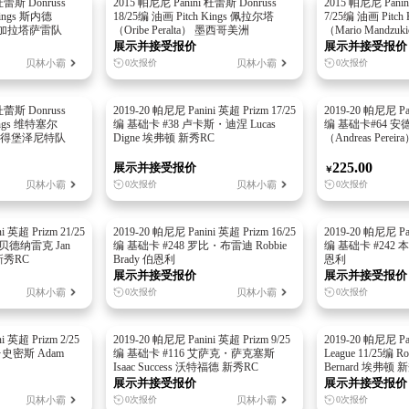
杜蕾斯 Donruss
2015 帕尼尼 Panini 杜蕾斯 Donruss
2015 帕尼尼 Panin
Kings 斯内德
18/25编 油画 Pitch Kings 佩拉尔塔
7/25编 油画 Pitc
er） 加拉塔萨雷队
（Oribe Peralta） 墨西哥美洲
（Mario Mandzu
展示并接受报价
展示并接受报价
贝林小霸
贝林小霸
0次报价
0次报价
杜蕾斯 Donruss
2019-20 帕尼尼 Panini 英超 Prizm 17/25
2019-20 帕尼尼 Pan
Kings 维特塞尔
编 基础卡 #38 卢卡斯・迪涅 Lucas
编 基础卡#64 
 圣彼得堡泽尼特队
Digne 埃弗顿 新秀RC
（Andreas Perei
225.00
展示并接受报价
￥
贝林小霸
贝林小霸
0次报价
0次报价
i 英超 Prizm 21/25
2019-20 帕尼尼 Panini 英超 Prizm 16/25
2019-20 帕尼尼 Pan
・贝德纳雷克 Jan
编 基础卡 #248 罗比・布雷迪 Robbie
编 基础卡 #242 本
 新秀RC
Brady 伯恩利
恩利
展示并接受报价
展示并接受报价
贝林小霸
贝林小霸
0次报价
0次报价
i 英超 Prizm 2/25
2019-20 帕尼尼 Panini 英超 Prizm 9/25
2019-20 帕尼尼 Pani
·史密斯 Adam
编 基础卡 #116 艾萨克・萨克塞斯
League 11/25编 R
Isaac Success 沃特福德 新秀RC
Bernard 埃弗顿 
展示并接受报价
展示并接受报价
贝林小霸
贝林小霸
0次报价
0次报价