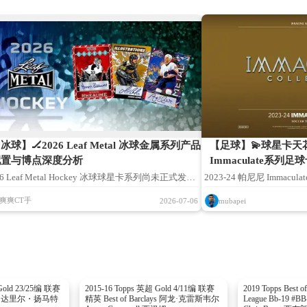
冰球】🏒2026 Leaf Metal 冰球金属系列产品
【足球】💫球星卡天花板
配置与博点深度分析
Immaculate系列足
26 Leaf Metal Hockey 冰球球星卡系列尚未正式发
2023-24 帕尼尼 Immacul
，本文内容基于 Leaf 官方资料、权威行业资讯、收藏
Immaculate Soccer Ca
爽爽CT手
2026-07-06
mubapei
讨论及 Leaf Metal 往年产品线经验综合整理。文中
料、海外官方发售公告进
存在信息疏漏与偏差，欢迎各位冰卡藏友补充指正，
卡种清单、限量平行、球
同完善内容。
品卡面设计、平行编数、
可能性，一切以官方最终
圈行业资讯分享、藏品科
Gold 23/25编 联赛
2015-16 Topps 英超 Gold 4/11编 联赛
2019 Topps Best of
lays 达里尔・扬马特
精英 Best of Barclays 阿龙·克雷斯韦尔
League Bb-19
与购买指引。